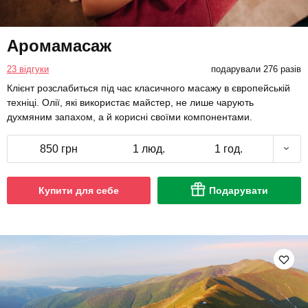
Аромамасаж
23 відгуки
подарували 276 разів
Клієнт розслабиться під час класичного масажу в європейській
техніці. Олії, які використає майстер, не лише чарують
духмяним запахом, а й корисні своїми компонентами.
850 грн
1 люд.
1 год.
Купити для себе
Подарувати