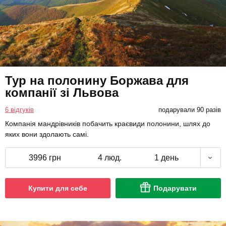
Тур на полонину Боржава для
компанії зі Львова
6 відгуків
подарували 90 разів
Компанія мандрівників побачить краєвиди полонини, шлях до
яких вони здолають самі.
3996 грн
4 люд.
1 день
Купити для себе
Подарувати