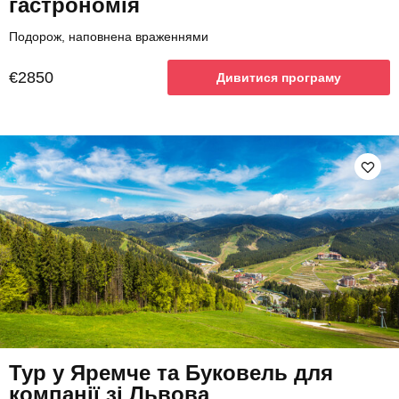
гастрономія
Подорож, наповнена враженнями
€2850
Дивитися програму
Тур у Яремче та Буковель для
компанії зі Львова