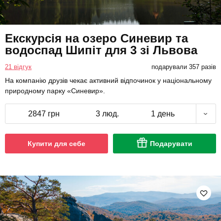
Екскурсія на озеро Синевир та
водоспад Шипіт для 3 зі Львова
21 відгук
подарували 357 разів
На компанію друзів чекає активний відпочинок у національному
природному парку «Синевир».
2847 грн
3 люд.
1 день
Купити для себе
Подарувати