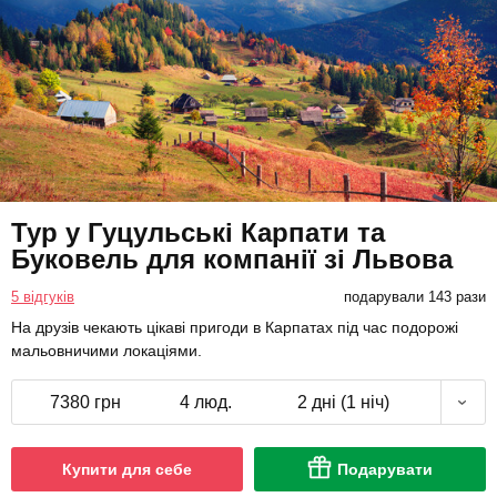
Тур у Гуцульські Карпати та
Буковель для компанії зі Львова
5 відгуків
подарували 143 рази
На друзів чекають цікаві пригоди в Карпатах під час подорожі
мальовничими локаціями.
7380 грн
4 люд.
2 дні (1 ніч)
Купити для себе
Подарувати