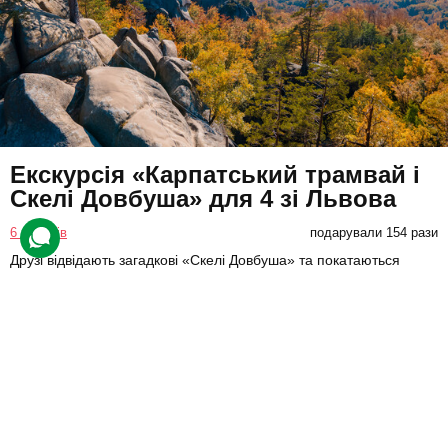
Екскурсія «Карпатський трамвай і
Скелі Довбуша» для 4 зі Львова
6 відгуків
подарували 154 рази
Друзі відвідають загадкові «Скелі Довбуша» та покатаються
Карпатським Трамвайчиком.
2980 грн
4 люд.
1 день
Подарувати
Доступно з квітня до листопада