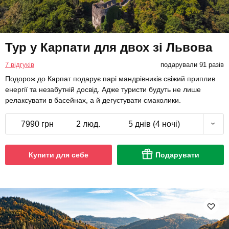
Тур у Карпати для двох зі Львова
7 відгуків
подарували 91 разів
Подорож до Карпат подарує парі мандрівників свіжий приплив
енергії та незабутній досвід. Адже туристи будуть не лише
релаксувати в басейнах, а й дегустувати смаколики.
7990 грн
2 люд.
5 днів (4 ночі)
Купити для себе
Подарувати