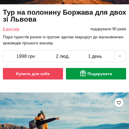
Тур на полонину Боржава для двох
зі Львова
6 відгуків
подарували 90 разів
Пара туристів разом із групою здолає маршрут до мальовничих
краєвидів гірського масиву.
1998 грн
2 люд.
1 день
Купити для себе
Подарувати