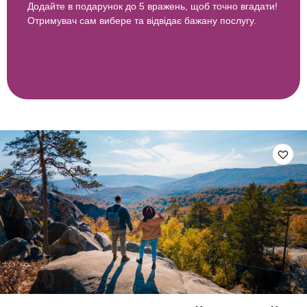
Додайте в подарунок до 5 вражень, щоб точно вгадати!
Отримувач сам вибере та відвідає бажану послугу.