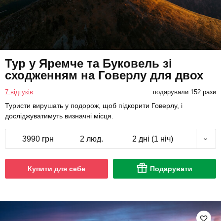
Тур у Яремче та Буковель зі
сходженням на Говерлу для двох
7 відгуків
подарували 152 рази
Туристи вирушать у подорож, щоб підкорити Говерлу, і
досліджуватимуть визначні місця.
3990 грн
2 люд.
2 дні (1 ніч)
Купити для себе
Подарувати