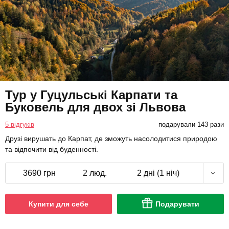
Тур у Гуцульські Карпати та
Буковель для двох зі Львова
5 відгуків
подарували 143 рази
Друзі вирушать до Карпат, де зможуть насолодитися природою
та відпочити від буденності.
3690 грн
2 люд.
2 дні (1 ніч)
Купити для себе
Подарувати