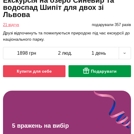
Екскурсія на озеро Синевир та
водоспад Шипіт для двох зі
Львова
21 відгук
подарували 357 разів
Друзі відпочинуть та помилуються природою під час екскурсії до
національного парку.
1898 грн
2 люд.
1 день
Купити для себе
Подарувати
5 вражень на вибір