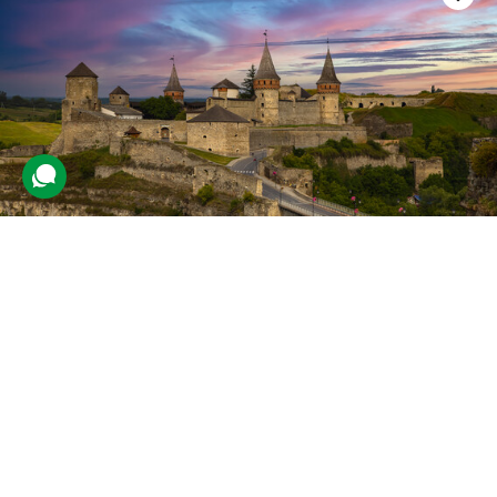
Тур у Кам’янець-Подільський та
Бакоту для двох зі Львова
22 відгуки
подарували 212 разів
Пара клієнтів зможе дослідити цікаві місця Кам’янця-
Подільського разом із групою в турі.
4790 грн
2 люд.
2 дні (1 ніч)
Купити для себе
Подарувати