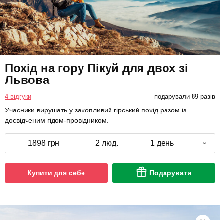
Похід на гору Пікуй для двох зі
Львова
4 відгуки
подарували 89 разів
Учасники вирушать у захопливий гірський похід разом із
досвідченим гідом-провідником.
1898 грн
2 люд.
1 день
Купити для себе
Подарувати