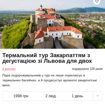
Термальний тур Закарпаттям з
дегустацією зі Львова для двох
4 відгуки
подарували 126 разів
Пара подорожувальників у турі не лише порелаксує в
термальних басейнах, а й продегустує ароматні закарпатські
вина.
1998 грн
2 люд.
1 день