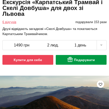
Екскурсія «Карпатський Трамвай і
Скелі Довбуша» для двох зі
Львова
6 відгуків
подарували 153 рази
Друзі відвідають загадкові «Скелі Довбуша» та покатаються
Карпатським Трамвайчиком.
1490 грн
2 люд.
1 день
Купити для себе
Подарувати