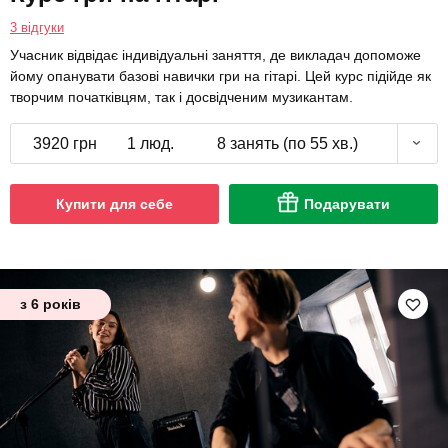
3 відгуки
Учасник відвідає індивідуальні заняття, де викладач допоможе
йому опанувати базові навички гри на гітарі. Цей курс підійде як
творчим початківцям, так і досвідченим музикантам.
3920 грн
1 люд.
8 занять (по 55 хв.)
Купити для себе
Подарувати
з 6 років