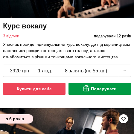
Курс вокалу
3 відгуки
подарували 12 разів
Учасник пройде індивідуальний курс вокалу, де під керівництвом
наставника розкриє потенціал свого голосу, а також
ознайомиться з різними тонкощами вокального мистецтва.
3920 грн
1 люд.
8 занять (по 55 хв.)
Купити для себе
Подарувати
з 6 років