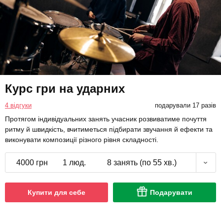
Курс гри на ударних
4 відгуки
подарували 17 разів
Протягом індивідуальних занять учасник розвиватиме почуття
ритму й швидкість, вчитиметься підбирати звучання й ефекти та
виконувати композиції різного рівня складності.
4000 грн
1 люд.
8 занять (по 55 хв.)
Купити для себе
Подарувати