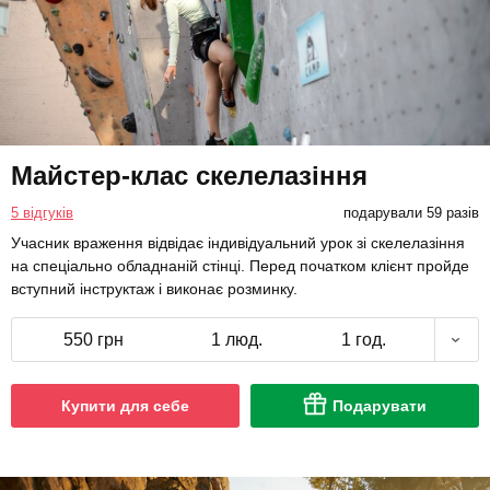
Майстер-клас скелелазіння
5 відгуків
подарували 59 разів
Учасник враження відвідає індивідуальний урок зі скелелазіння
на спеціально обладнаній стінці. Перед початком клієнт пройде
вступний інструктаж і виконає розминку.
550 грн
1 люд.
1 год.
Купити для себе
Подарувати