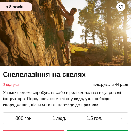
з 8 років
Скелелазіння на скелях
3 відгуки
подарували 44 рази
Учасник зможе спробувати себе в ролі скелелаза в супроводі
інструктора. Перед початком клієнту видадуть необхідне
спорядження, після чого він перейде до практики.
800 грн
1 люд.
1,5 год.