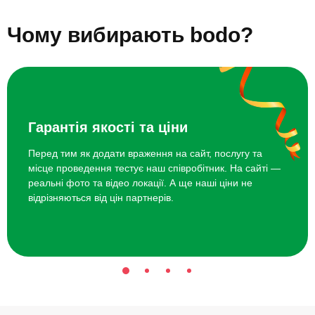
Курс гри на гітарі
3920 грн
Подарунки дівчинці на 11 років
Подарунки дівчинці на 13 років
Чому вибирають bodo?
Подарунки дівчинці на 14 років
Подарунки дівчинці на 4 роки
Курс вокалу
3920 грн
Подарунки дівчинці на 5 років
Подарунки дівчинці на 6 років
Подарунки дівчинці на 7 років
Подарунки дівчинці на 8 років
Курс гри на ударних
4000 грн
Подарунки дівчинці на 9 років
Топ 20 ідей що подарувати дівчинці на 12 років
Гарантія якості та ціни
Перед тим як додати враження на сайт, послугу та
місце проведення тестує наш співробітник. На сайті —
реальні фото та відео локації. А ще наші ціни не
відрізняються від цін партнерів.