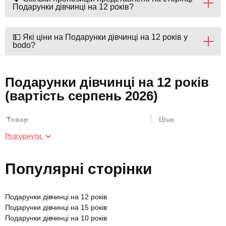
Подарунки дівчинці на 12 років?
💵 Які ціни на Подарунки дівчинці на 12 років у
bodo?
Подарунки дівчинці на 12 років
(вартість серпень 2026)
Товар
Ціна
Розгорнути
Майстер-клас скелелазіння
550 грн
Популярні сторінки
Скелелазіння на скелях
800 грн
Подарунки дівчинці на 12 років
Курс гри на електрогітарі
3920 грн
Подарунки дівчинці на 15 років
Подарунки дівчинці на 10 років