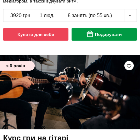
медіатором, а також відчувати ритм.
3920 грн
1 люд.
8 занять (по 55 хв.)
Купити для себе
Подарувати
з 6 років
Курс гри на гітарі