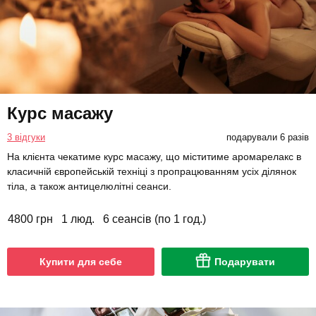
Курс масажу
3 відгуки
подарували 6 разів
На клієнта чекатиме курс масажу, що міститиме аромарелакс в
класичній європейській техніці з пропрацюванням усіх ділянок
тіла, а також антицелюлітні сеанси.
4800 грн
1 люд.
6 сеансів (по 1 год.)
Купити для себе
Подарувати