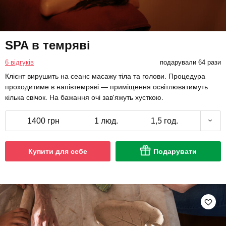
SPA в темряві
6 відгуків
подарували 64 рази
Клієнт вирушить на сеанс масажу тіла та голови. Процедура
проходитиме в напівтемряві — приміщення освітлюватимуть
кілька свічок. На бажання очі зав'яжуть хусткою.
1400 грн
1 люд.
1,5 год.
Купити для себе
Подарувати