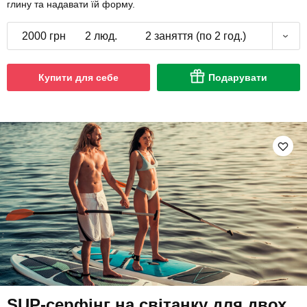
глину та надавати їй форму.
2000 грн
2 люд.
2 заняття (по 2 год.)
Купити для себе
Подарувати
SUP-серфінг на світанку для двох