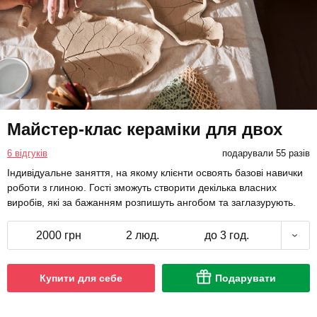
Майстер-клас кераміки для двох
6 відгуків
подарували 55 разів
Індивідуальне заняття, на якому клієнти освоять базові навички
роботи з глиною. Гості зможуть створити декілька власних
виробів, які за бажанням розпишуть ангобом та заглазурують.
2000 грн
2 люд.
до 3 год.
Купити для себе
Подарувати