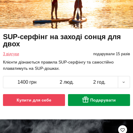
SUP-серфінг на заході сонця для
двох
3 відгуки
подарували 15 разів
Клієнти дізнаються правила SUP-серфінгу та самостійно
плаватимуть на SUP-дошках.
1400 грн
2 люд.
2 год.
Купити для себе
Подарувати