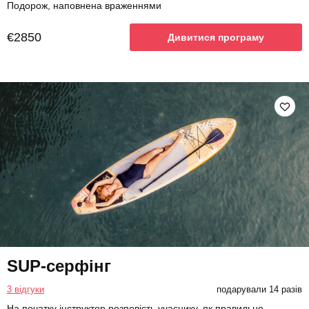
Подорож, наповнена враженнями
€2850
Дивитися програму
SUP-серфінг
3 відгуки
подарували 14 разів
На початку інструктор розповість учаснику, як правильно