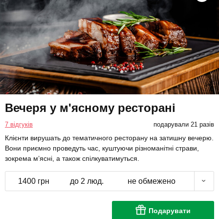
Вечеря у м'ясному ресторані
7 відгуків
подарували 21 разів
Клієнти вирушать до тематичного ресторану на затишну вечерю.
Вони приємно проведуть час, куштуючи різноманітні страви,
зокрема м’ясні, а також спілкуватимуться.
1400 грн
до 2 люд.
не обмежено
Подарувати