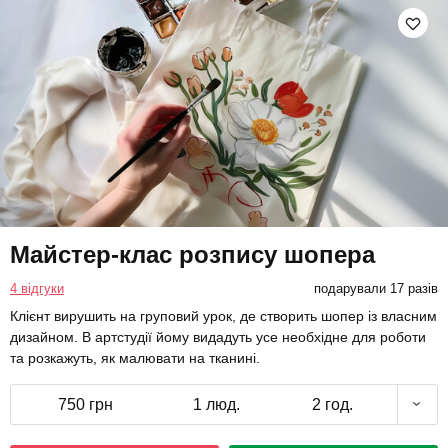
Майстер-клас розпису шопера
4 відгуки
подарували 17 разів
Клієнт вирушить на груповий урок, де створить шопер із власним
дизайном. В артстудії йому видадуть усе необхідне для роботи
та розкажуть, як малювати на тканині.
750 грн
1 люд.
2 год.