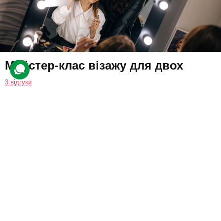
Майстер-клас візажу для двох
3 відгуки
Друзі вирушать у салон на індивідуальне заняття з візажу.
Майстер покаже, як користуватися різноманітними засобами, а
також проаналізує особисті косметички клієнтів.
5000 грн
2 люд.
2,5 год.
Купити для себе
Подарувати