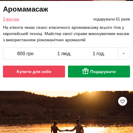
Аромамасаж
3 відгуки
подарували 61 разів
На клієнта чекає сеанс класичного аромамасажу всього тіла у
європейській техніці. Майстер своєї справи виконуватиме масаж
з використанням різноманітних аромаолій.
800 грн
1 люд.
1 год.
Купити для себе
Подарувати