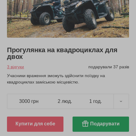
Прогулянка на квадроциклах для
двох
3 відгуки
подарували 37 разів
Учасники враження зможуть здійснити поїздку на
квадроциклах заміською місцевістю.
3000 грн
2 люд.
1 год.
Купити для себе
Подарувати