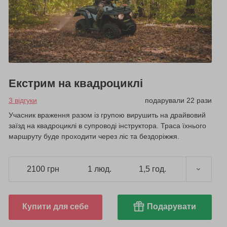
Екстрим на квадроциклі
3 відгуки
подарували 22 рази
Учасник враження разом із групою вирушить на драйвовий
заїзд на квадроциклі в супроводі інструктора. Траса їхнього
маршруту буде проходити через ліс та бездоріжжя.
2100 грн
1 люд.
1,5 год.
Купити для себе
Подарувати