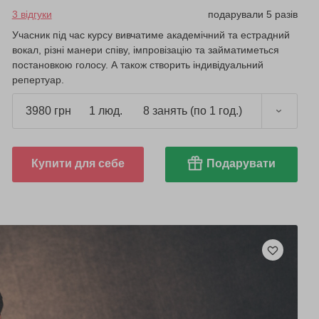
3 відгуки
подарували 5 разів
Учасник під час курсу вивчатиме академічний та естрадний
вокал, різні манери співу, імпровізацію та займатиметься
постановкою голосу. А також створить індивідуальний
репертуар.
3980 грн
1 люд.
8 занять (по 1 год.)
Купити для себе
Подарувати