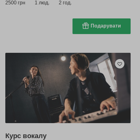
2500 грн
1 люд.
2 год.
Подарувати
Курс вокалу