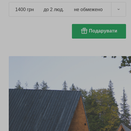
1400 грн
до 2 люд.
не обмежено
Подарувати