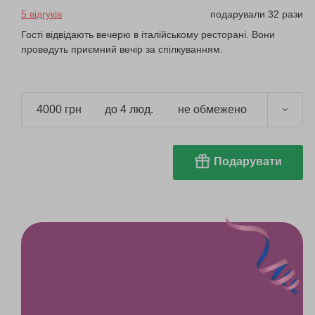
5 відгуків
подарували 32 рази
Гості відвідають вечерю в італійському ресторані. Вони
проведуть приємний вечір за спілкуванням.
4000 грн
до 4 люд.
не обмежено
Подарувати