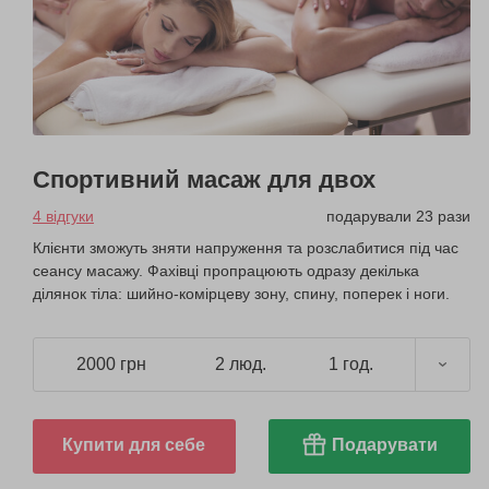
Спортивний масаж для двох
4 відгуки
подарували 23 рази
Клієнти зможуть зняти напруження та розслабитися під час
сеансу масажу. Фахівці пропрацюють одразу декілька
ділянок тіла: шийно-комірцеву зону, спину, поперек і ноги.
2000 грн
2 люд.
1 год.
Купити для себе
Подарувати