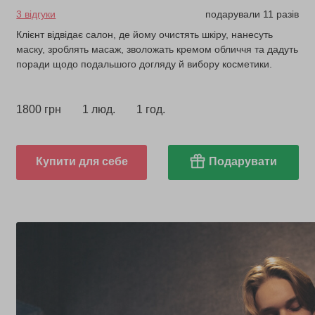
3 відгуки
подарували 11 разів
Клієнт відвідає салон, де йому очистять шкіру, нанесуть
маску, зроблять масаж, зволожать кремом обличчя та дадуть
поради щодо подальшого догляду й вибору косметики.
1800 грн
1 люд.
1 год.
Купити для себе
Подарувати