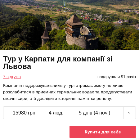
Тур у Карпати для компанії зі
Львова
7 відгуків
подарували 91 разів
Компанія подорожувальників у турі отримає змогу не лише
розслабитися в приємних термальних водах та продегустувати
смачні сири, а й дослідити історичні пам'ятки регіону.
15980 грн
4 люд.
5 днів (4 ночі)
Купити для себе