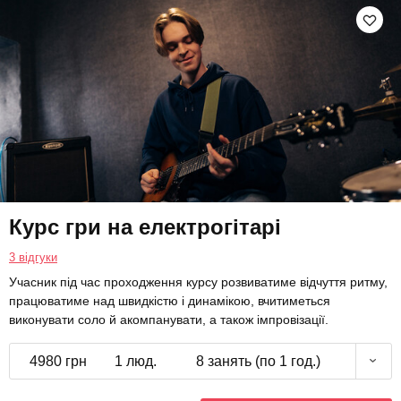
Курс гри на електрогітарі
3 відгуки
Учасник під час проходження курсу розвиватиме відчуття ритму,
працюватиме над швидкістю і динамікою, вчитиметься
виконувати соло й акомпанувати, а також імпровізації.
4980 грн
1 люд.
8 занять (по 1 год.)