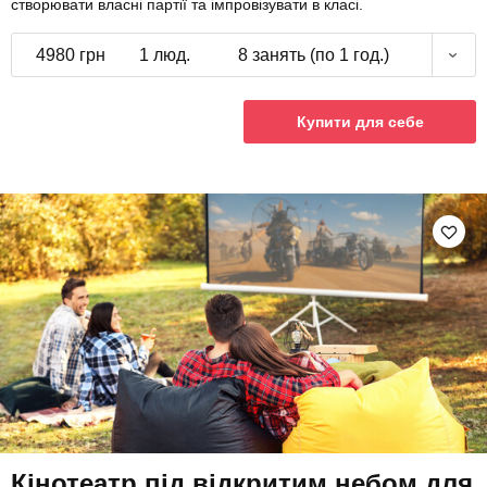
створювати власні партії та імпровізувати в класі.
4980 грн
1 люд.
8 занять (по 1 год.)
Купити для себе
Кінотеатр під відкритим небом для