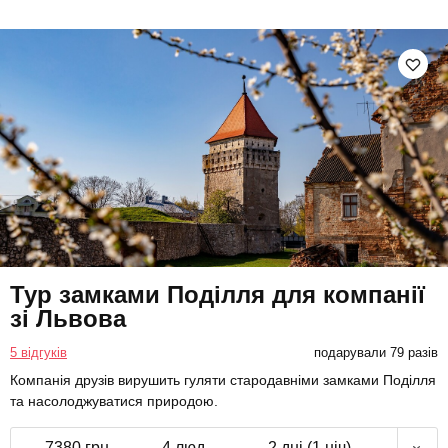
Тур замками Поділля для компанії
зі Львова
5 відгуків
подарували 79 разів
Компанія друзів вирушить гуляти стародавніми замками Поділля
та насолоджуватися природою.
7380 грн
4 люд.
2 дні (1 ніч)