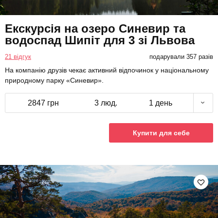
Екскурсія на озеро Синевир та
водоспад Шипіт для 3 зі Львова
21 відгук
подарували 357 разів
На компанію друзів чекає активний відпочинок у національному
природному парку «Синевир».
2847 грн
3 люд.
1 день
Купити для себе