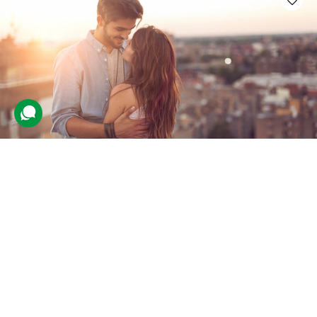
Екскурсія для закоханих у Львові
79 відгуків
подарували 4 252 рази
Закохані прогуляються містом, побачать старовинні будівлі та
насолодяться спілкуванням. Маршрут охопить такі локації:
Майстерня шоколаду, «П'яна вишня», Костел єзуїтів.
1800 грн
2 люд.
2 год.
Купити для себе