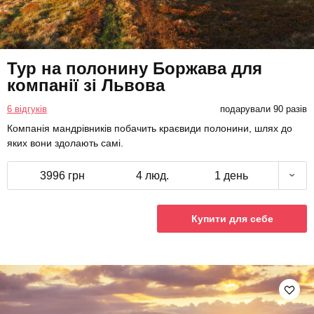
Тур на полонину Боржава для
компанії зі Львова
6 відгуків
подарували 90 разів
Компанія мандрівників побачить краєвиди полонини, шлях до
яких вони здолають самі.
3996 грн
4 люд.
1 день
Купити для себе