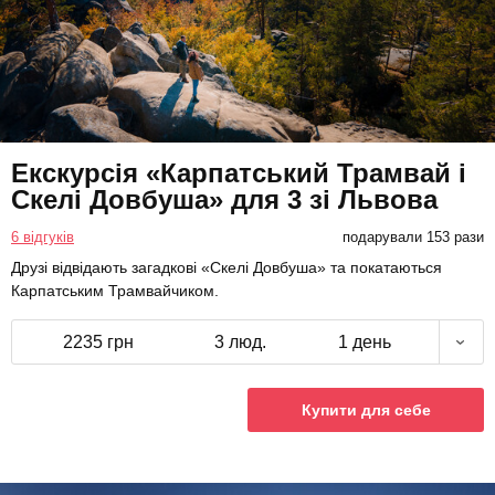
Екскурсія «Карпатський Трамвай і
Скелі Довбуша» для 3 зі Львова
6 відгуків
подарували 153 рази
Друзі відвідають загадкові «Скелі Довбуша» та покатаються
Карпатським Трамвайчиком.
2235 грн
3 люд.
1 день
Купити для себе