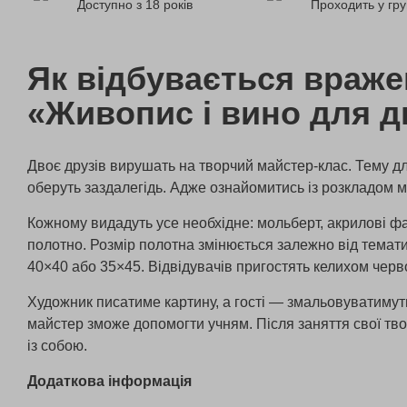
Доступно з 18 років
Проходить у гру
Як відбувається враж
«Живопис і вино для д
Двоє друзів вирушать на творчий майстер-клас. Тему дл
оберуть заздалегідь. Адже ознайомитись із розкладом мо
Кожному видадуть усе необхідне: мольберт, акрилові фа
полотно. Розмір полотна змінюється залежно від темати
40×40 або 35×45. Відвідувачів пригостять келихом черв
Художник писатиме картину, а гості — змальовуватимуть
майстер зможе допомогти учням. Після заняття свої тво
із собою.
Додаткова інформація