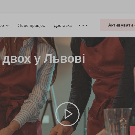
Активувати 
Як це працює
Доставка
бе
 двох у Львові