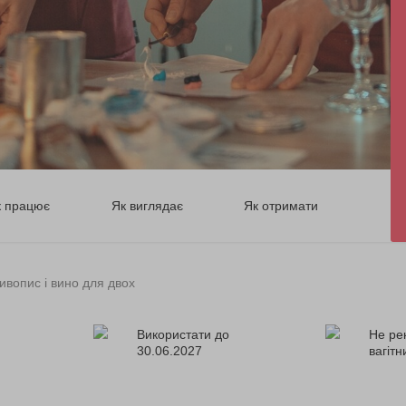
к працює
Як виглядає
Як отримати
ивопис і вино для двох
Використати до
Не ре
30.06.2027
вагіт