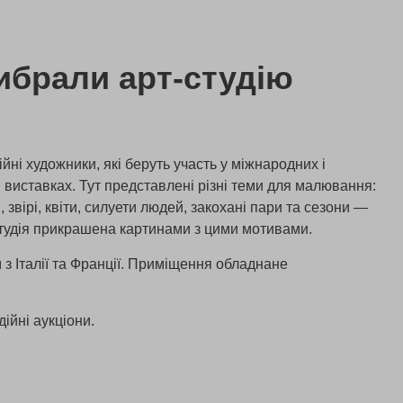
ибрали арт-студію
йні художники, які беруть участь у міжнародних і
 виставках. Тут представлені різні теми для малювання:
і, звірі, квіти, силуети людей, закохані пари та сезони —
 Студія прикрашена картинами з цими мотивами.
з Італії та Франції. Приміщення обладнане
дійні аукціони.