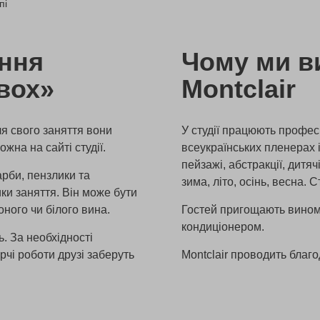
пі
ення
Чому ми в
вох»
Montclair
я свого заняття вони
У студії працюють професі
жна на сайті студії.
всеукраїнських пленерах і
пейзажі, абстракції, дитяч
рби, пензлики та
зима, літо, осінь, весна.
ки заняття. Він може бути
оного чи білого вина.
Гостей пригощають вином 
кондиціонером.
. За необхідності
рчі роботи друзі заберуть
Montclair проводить благо