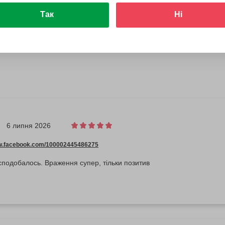
Так
Ні
6 липня 2026
ww.facebook.com/100002445486275
сподобалось. Враження супер, тільки позитив