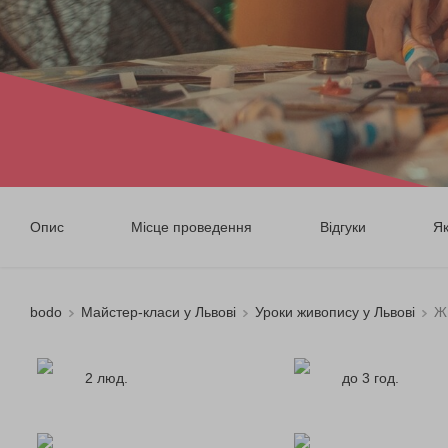
Опис
Місце проведення
Відгуки
Я
bodo
Майстер-класи у Львові
Уроки живопису у Львові
Ж
2 люд.
до 3 год.