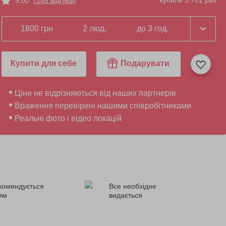
купили 3 781 раз
5.00
(245 відгуків)
1800 грн
2 люд.
до 3 год.
Купити для себе
Подарувати
Ціни не відрізняються від наших партнерів
Враження перевірені нашими співробітниками
Реальні фото і відео локацій
комендується
Все необхідне
ним
видається