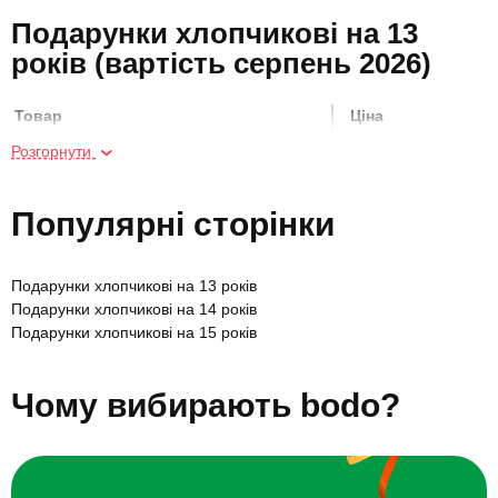
Подарунки хлопчикові на 13
років (вартість серпень 2026)
Товар
Ціна
Розгорнути
Прогулянка на коні
1800 грн
Популярні сторінки
Шоколадний майстер-клас
700 грн
Подарунки хлопчикові на 13 років
Плавання з дельфінами
3000 грн
Подарунки хлопчикові на 14 років
Подарунки хлопчикові на 15 років
Дайвінг із дельфінами
6500 грн
Подарунки хлопчикові на 12 років
Подарунки хлопчикові на 10 років
Чому вибирають bodo?
Подарунки хлопчикові на 11 років
Вейкбординг на канатці
1300 грн
Подарунки хлопчикові на 4 роки
Подарунки хлопчикові на 5 років
Абонемент на танці у групі
1300 грн
Подарунки хлопчикові на 6 років
Подарунки хлопчикові на 7 років