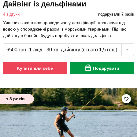
Дайвінг із дельфінами
4 відгуки
подарували 7 разів
Учасник захопливо проведе час у дельфінарії, плаваючи під
водою у спорядженні разом із морськими тваринами. Під час
дайвінгу в басейні будуть перебувати шість дельфінів.
6500 грн
1 люд.
30 хв. дайвінгу (всього 1,5 год.)
Купити для себе
Подарувати
з 8 років