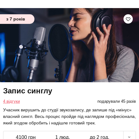
з 7 років
Запис синглу
4 відгуки
подарували 45 разів
Учасник вирушить до студії звукозапису, де запише під «мінус»
власний сингл. Весь процес пройде під наглядом професіонала,
який згодом обробить і надішле готовий трек.
4100 грн
1 люд.
до 2 год.