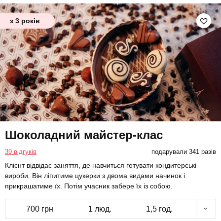
з 3 років
Шоколадний майстер-клас
39 відгуків
подарували 341 разів
Клієнт відвідає заняття, де навчиться готувати кондитерські
вироби. Він ліпитиме цукерки з двома видами начинок і
прикрашатиме їх. Потім учасник забере їх із собою.
700 грн
1 люд.
1,5 год.