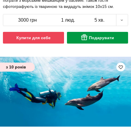
пограти з морським мешканцем у басейні. Також гостя
сфотографують із твариною та видадуть знімок 10х15 см.
3000 грн
1 люд.
5 хв.
Купити для себе
Подарувати
з 10 років