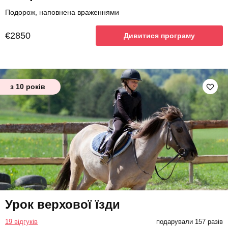
Подорож, наповнена враженнями
€2850
Дивитися програму
з 10 років
Урок верхової їзди
19 відгуків
подарували 157 разів