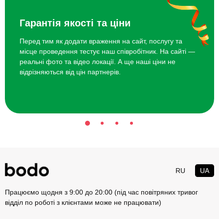
Подарунки хлопчикові на 8 років
Подарунки хлопчикові на 9 років
Гарантія якості та ціни
Топ 20 ідей що подарувати хлопчикові на 13 років
Перед тим як додати враження на сайт, послугу та
місце проведення тестує наш співробітник. На сайті —
реальні фото та відео локації. А ще наші ціни не
відрізняються від цін партнерів.
RU
UA
Працюємо щодня з 9:00 до 20:00 (під час повітряних тривог
відділ по роботі з клієнтами може не працювати)