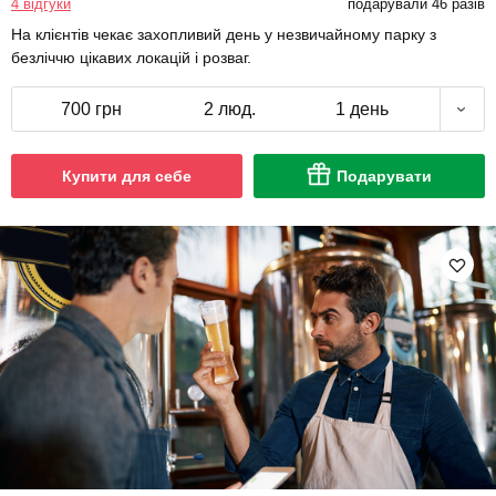
4 відгуки
подарували 46 разів
На клієнтів чекає захопливий день у незвичайному парку з
безліччю цікавих локацій і розваг.
700 грн
2 люд.
1 день
Купити для себе
Подарувати