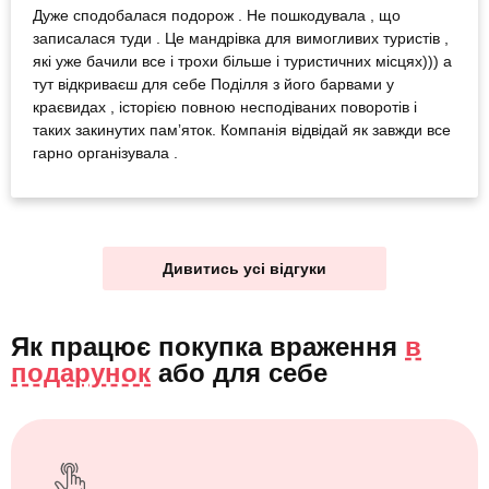
Дуже сподобалася подорож . Не пошкодувала , що
записалася туди . Це мандрівка для вимогливих туристів ,
які уже бачили все і трохи більше і туристичних місцях))) а
тут відкриваєш для себе Поділля з його барвами у
краєвидах , історією повною несподіваних поворотів і
таких закинутих памʼяток. Компанія відвідай як завжди все
гарно організувала .
Дивитись усі відгуки
Як працює покупка враження
в
подарунок
або
для себе