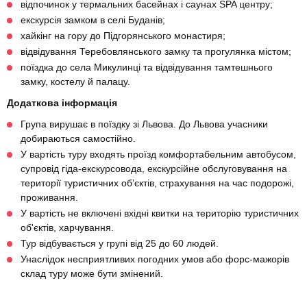
відпочинок у термальних басейнах і саунах SPA центру;
екскурсія замком в селі Буданів;
хайкінг на гору до Підгорянського монастиря;
відвідування Теребовлянського замку та прогулянка містом;
поїздка до села Микулинці та відвідування тамтешнього
замку, костелу й палацу.
Додаткова інформація
Група вирушає в поїздку зі Львова. До Львова учасники
добираються самостійно.
У вартість туру входять проїзд комфортабельним автобусом,
супровід гіда-екскурсовода, екскурсійне обслуговування на
території туристичних об’єктів, страхування на час подорожі,
проживання.
У вартість не включені вхідні квитки на територію туристичних
об'єктів, харчування.
Тур відбувається у групі від 25 до 60 людей.
Унаслідок несприятливих погодних умов або форс-мажорів
склад туру може бути змінений.