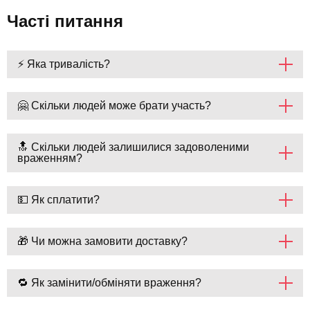
Часті питання
⚡ Яка тривалість?
🤗 Скільки людей може брати участь?
🔝 Скільки людей залишилися задоволеними
враженням?
💵 Як сплатити?
🎁 Чи можна замовити доставку?
🔁 Як замінити/обміняти враження?