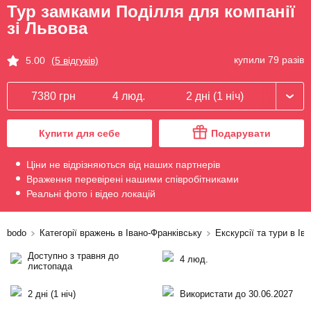
Тур замками Поділля для компанії
зі Львова
купили 79 разів
5.00
(5 відгуків)
7380 грн
4 люд.
2 дні (1 ніч)
Купити для себе
Подарувати
Ціни не відрізняються від наших партнерів
Враження перевірені нашими співробітниками
Реальні фото і відео локацій
bodo
Категорії вражень в Івано-Франківську
Екскурсії та тури в Ів
Доступно з травня до
4 люд.
листопада
2 дні (1 ніч)
Використати до 30.06.2027