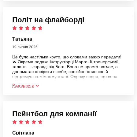
Політ на флайборді
Татьяна
19 липня 2026
Це було настільки круто, що словами важко передати!
🔥 Окрема подяка інструкторці Марго. Її тренерський
талант — справді від Бога. Вона не просто навчає, а
допомагає повірити в себе, спокійно пояснює й
підтримує на кожному етапі. Одразу видно, що вона
щиро любить свою справу, і саме тому після такого
Розгорнути
досвіду хочеться повертатися знову і знову. Дякую за
неймовірні емоції, драйв і незабутні враження! ❤️🌊
Пейнтбол для компанії
Світлана