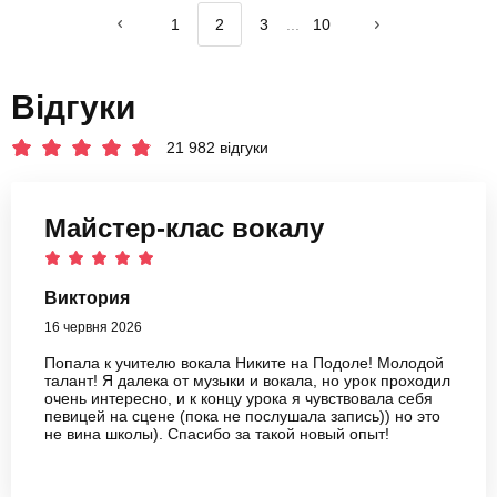
1
2
3
...
10
Відгуки
21 982 відгуки
Майстер-клас вокалу
Виктория
16 червня 2026
Попала к учителю вокала Никите на Подоле! Молодой
талант! Я далека от музыки и вокала, но урок проходил
очень интересно, и к концу урока я чувствовала себя
певицей на сцене (пока не послушала запись)) но это
не вина школы). Спасибо за такой новый опыт!