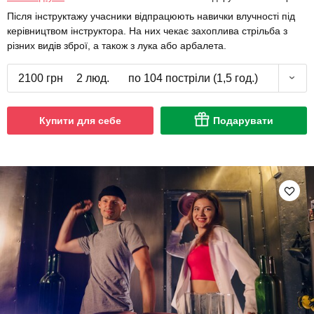
Після інструктажу учасники відпрацюють навички влучності під
керівництвом інструктора. На них чекає захоплива стрільба з
різних видів зброї, а також з лука або арбалета.
2100 грн
2 люд.
по 104 постріли (1,5 год.)
Купити для себе
Подарувати