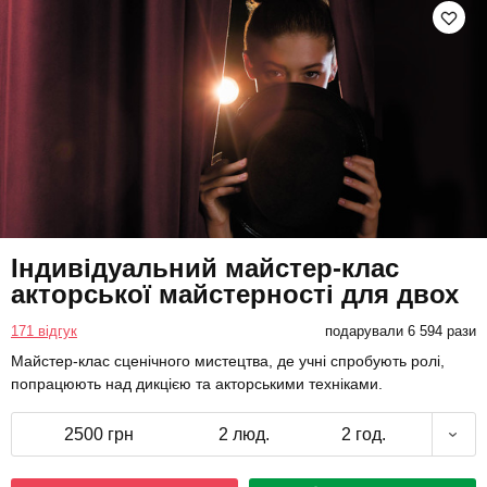
Індивідуальний майстер-клас
акторської майстерності для двох
171 відгук
подарували 6 594 рази
Майстер-клас сценічного мистецтва, де учні спробують ролі,
попрацюють над дикцією та акторськими техніками.
2500 грн
2 люд.
2 год.