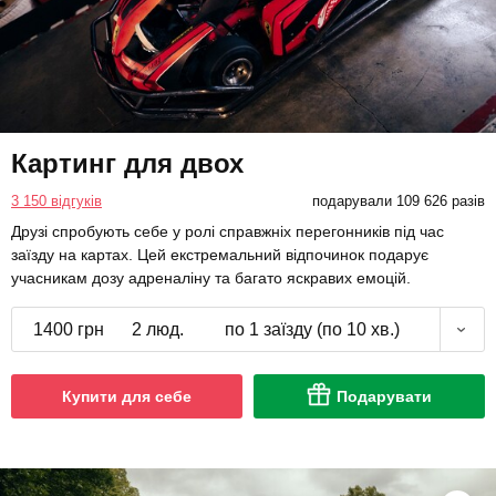
Картинг для двох
3 150 відгуків
подарували 109 626 разів
Друзі спробують себе у ролі справжніх перегонників під час
заїзду на картах. Цей екстремальний відпочинок подарує
учасникам дозу адреналіну та багато яскравих емоцій.
1400 грн
2 люд.
по 1 заїзду (по 10 хв.)
Купити для себе
Подарувати