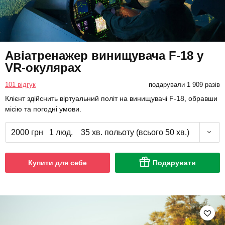
Авіатренажер винищувача F-18 у
VR-окулярах
101 відгук
подарували 1 909 разів
Клієнт здійснить віртуальний політ на винищувачі F-18, обравши
місію та погодні умови.
2000 грн
1 люд.
35 хв. польоту (всього 50 хв.)
Купити для себе
Подарувати