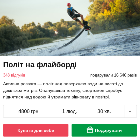
Політ на флайборді
348 відгуків
подарували 16 646 разів
Активна розвага — політ над поверхнею води на висоті до
декількох метрів. Опанувавши техніку, спортсмен спробує
піднятися над водою й утримати рівновагу в повітрі.
4800 грн
1 люд.
30 хв.
Купити для себе
Подарувати