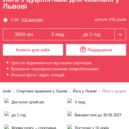
Львові
купили 436 разів
5.00
(10 відгуків)
3000 грн
3 люд.
до 1 год.
Купити для себе
Подарувати
Ціни не відрізняються від наших партнерів
Враження перевірені нашими співробітниками
Реальні фото і відео локацій
bodo
Спортивні враження у Львові
Йога у Львові
Йога з цуценят
Доступно цілий рік
3 люд.
до 1 год.
Використати до 30.06.2027
Форма одягу – спортивна
Доступно з 16 років