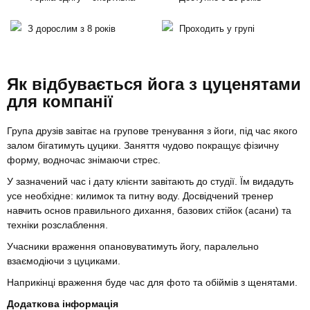
З дорослим з 8 років
Проходить у групі
Як відбувається йога з цуценятами
для компанії
Група друзів завітає на групове тренування з йоги, під час якого
залом бігатимуть цуцики. Заняття чудово покращує фізичну
форму, водночас знімаючи стрес.
У зазначений час і дату клієнти завітають до студії. Їм видадуть
усе необхідне: килимок та питну воду. Досвідчений тренер
навчить основ правильного дихання, базових стійок (асани) та
техніки розслаблення.
Учасники враження опановуватимуть йогу, паралельно
взаємодіючи з цуциками.
Наприкінці враження буде час для фото та обіймів з щенятами.
Додаткова інформація