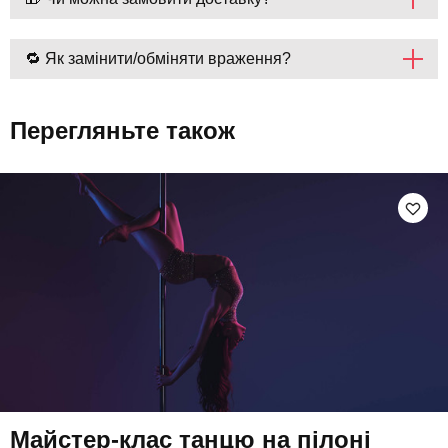
🔁 Як замінити/обміняти враження?
Перегляньте також
Майстер-клас танцю на пілоні