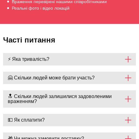
Враження перевірені нашими співробітниками
Реальні фото і відео локацій
Часті питання
⚡ Яка тривалість?
🤗 Скільки людей може брати участь?
🔝 Скільки людей залишилися задоволеними
враженням?
💵 Як сплатити?
🎁 Чи можна замовити доставку?