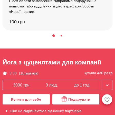
Після оплати замовлення відправимо подарунок на
поштомат або відділення згідно з графіком роботи
«Нової пошти».
100 грн
Йога з цуценятами для компанії
купили 436 разів
5.00
(10 відгуків)
3000 грн
3 люд.
до 1 год.
Купити для себе
Подарувати
Ціни не відрізняються від наших партнерів