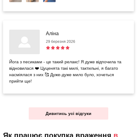
Аліна
29 березня 2026
Йога з песиками - це такий релакс! Я дуже відпочила та
відновилася ❤️ Цуценята такі милі, тактильні, я багато
насміялася з них 🥰 Дуже-дуже мило було, хочеться
прийти ще!
Дивитись усі відгуки
Як працює покупка враження
в