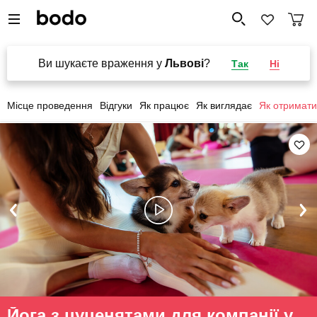
Ви шукаєте враження у
Львові
?
Так
Ні
Місце проведення
Відгуки
Як працює
Як виглядає
Як отримати
Йога з цуценятами для компанії у