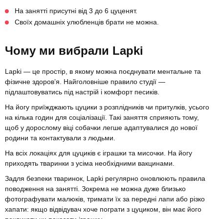
На занятті присутні від 3 до 6 цуценят.
Своїх домашніх улюбленців брати не можна.
Чому ми вибрали Lapki
Lapki — це простір, в якому можна поєднувати ментальне та
фізичне здоров’я. Найголовніше правило студії —
підлаштовуватись під настрій і комфорт песиків.
На йогу приїжджають цуцики з розплідників чи притулків, усього
на кілька годин для соціалізації. Такі заняття сприяють тому,
щоб у дорослому віці собачки легше адаптувалися до нової
родини та контактували з людьми.
На всіх локаціях для цуциків є іграшки та мисочки. На йогу
приходять тваринки з усіма необхідними вакцинами.
Задля безпеки тваринок, Lapki регулярно оновлюють правила
поводження на занятті. Зокрема не можна дуже близько
фотографувати малюків, тримати їх за передні лапи або різко
хапати: якщо відвідувач хоче пограти з цуциком, він має його