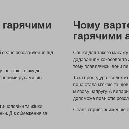
 гарячими
Чому варт
гарячими 
й сеанс розслаблення під
Свічки для такого масажу 
додаванням кокосової та а
тому плавлячись, вони пе
 розігріє свічку до
Плавними рухами він
Така процедура зволожить
вона стала м'якою та шо
м'язову напругу. А випар
допоможе повністю розсл
-чоловіки та жінки.
Сеанс сприяє зниженню ст
нки. Діє обмеження за