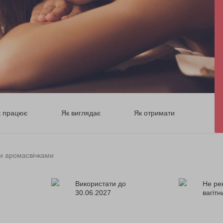
к працює
Як виглядає
Як отримати
и аромасвічками
Використати до
Не ре
30.06.2027
вагіт