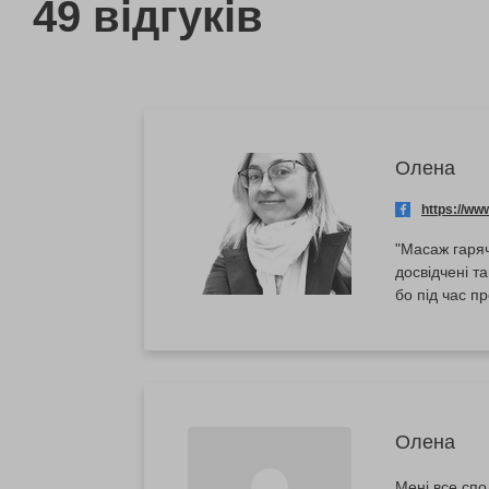
49 відгуків
Олена
https://w
"Масаж гаря
досвідчені т
бо під час п
Олена
Мені все спо