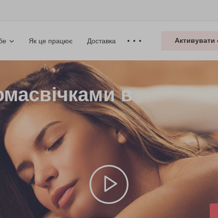
Активувати 
Як це працює
Доставка
бе
омасвічками в