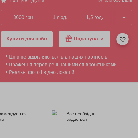
купили 866 разів
4.98
(49 відгуків)
3000 грн
1 люд.
1,5 год.
Купити для себе
Подарувати
Ціни не відрізняються від наших партнерів
Враження перевірені нашими співробітниками
Реальні фото і відео локацій
комендується
Все необхідне
ним
видається