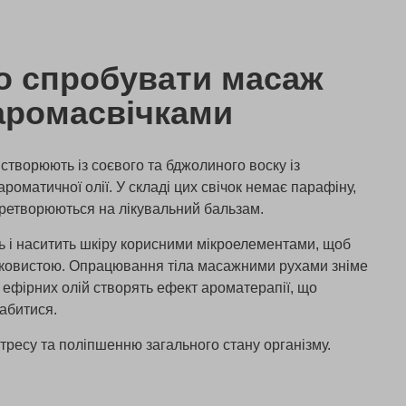
о спробувати масаж
аромасвічками
створюють із соєвого та бджолиного воску із
роматичної олії. У складі цих свічок немає парафіну,
ретворюються на лікувальний бальзам.
 і наситить шкіру корисними мікроелементами, щоб
вковистою. Опрацювання тіла масажними рухами зніме
и ефірних олій створять ефект ароматерапії, що
абитися.
ресу та поліпшенню загального стану організму.