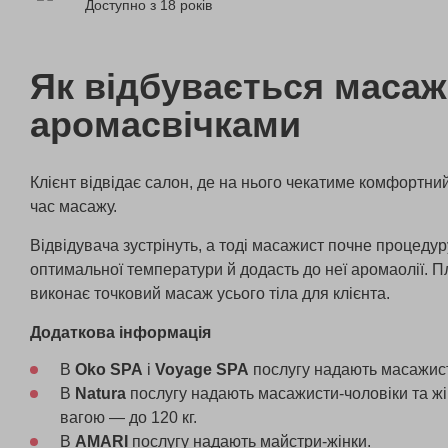
Доступно з 18 років
Як відбувається масаж
аромасвічками
Клієнт відвідає салон, де на нього чекатиме комфортни
час масажу.
Відвідувача зустрінуть, а тоді масажист почне процедуру:
оптимальної температури й додасть до неї аромаолії. 
виконає точковий масаж усього тіла для клієнта.
Додаткова інформація
В
Oko SPA
і
Voyage SPA
послугу надають масажисти
В
Natura
послугу надають масажисти-чоловіки та жі
вагою — до 120 кг.
В
AMARI
послугу надають майстри-жінки.