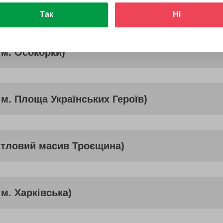
 м. Оболонь)
Так
Ні
 м. Осокорки)
 м. Площа Українських Героїв)
итловий масив Троєщина)
м. Харківська)