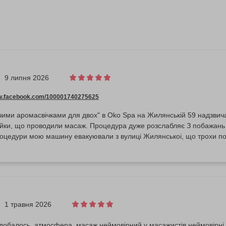
9 липня 2026
ww.facebook.com/100001740275625
чими аромасвічками для двох" в Oko Spa на Жилянській 59 надзви
айки, що проводили масаж. Процедура дуже розслабляє З побажань -
роцедури мою машину евакуювали з вулиці Жилянськоі, що трохи по
1 травня 2026
добалось, атмосфера ,масаж неймовірний у масажистів неймовірні р