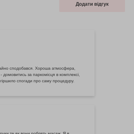
Додати відгук
чайно сподобався. Хороша атмосфера,
 домовитись за паркомісця в комплексі,
гіршило спогади про саму процедуру.
уки те як вони роблять масаж. Я в