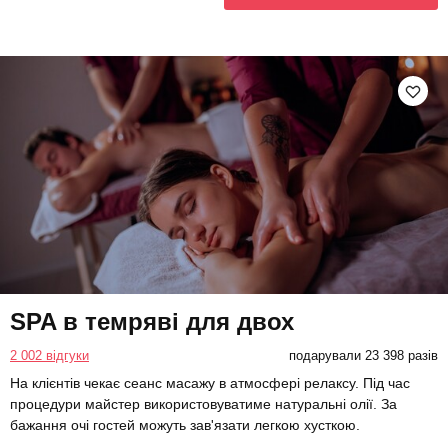
SPA в темряві для двох
2 002 відгуки
подарували 23 398 разів
На клієнтів чекає сеанс масажу в атмосфері релаксу. Під час
процедури майстер використовуватиме натуральні олії. За
бажання очі гостей можуть зав'язати легкою хусткою.