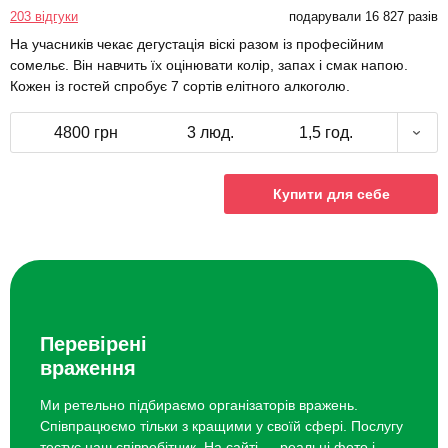
203 відгуки
подарували 16 827 разів
На учасників чекає дегустація віскі разом із професійним
сомельє. Він навчить їх оцінювати колір, запах і смак напою.
Кожен із гостей спробує 7 сортів елітного алкоголю.
4800 грн
3 люд.
1,5 год.
Купити для себе
Перевірені
враження
Ми ретельно підбираємо організаторів вражень.
Співпрацюємо тільки з кращими у своїй сфері. Послугу
тестує наш співробітник. На сайті — реальні фото і