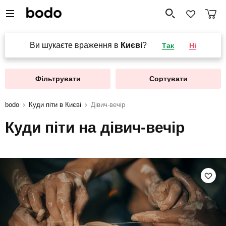
Ви шукаєте враження в
Києві
?
Так
Ні
Фільтрувати
Сортувати
bodo
Куди піти в Києві
Дівич-вечір
Куди піти на дівич-вечір