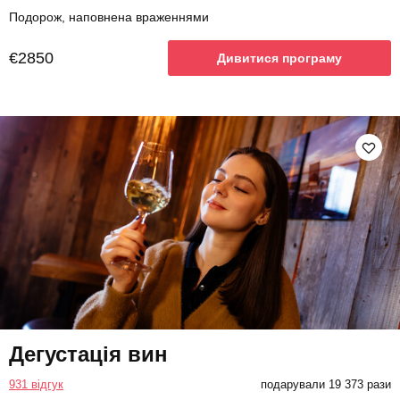
Подорож, наповнена враженнями
€2850
Дивитися програму
Дегустація вин
931 відгук
подарували 19 373 рази