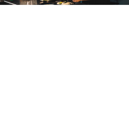
Шефський стіл у BEEF для
компанії
3 відгуки
подарували 17 разів
Компанія вирушить на розкішний вечір в унікальному ресторані.
Шеф-кухар закладу особисто приготує їм вечерю із страв, серед
яких обов'язково буде соковитий стейк.
28000 грн
4 люд.
не обмежено
Купити для себе