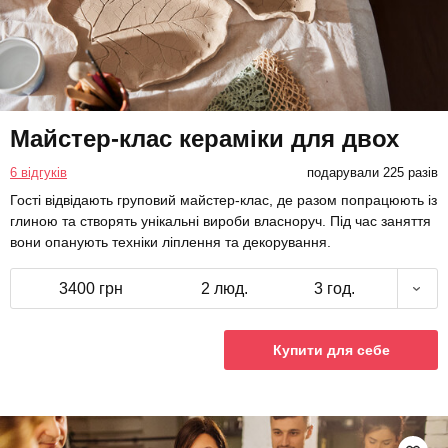
Майстер-клас кераміки для двох
6 відгуків
подарували 225 разів
Гості відвідають груповий майстер-клас, де разом попрацюють із
глиною та створять унікальні вироби власноруч. Під час заняття
вони опанують техніки ліплення та декорування.
3400 грн
2 люд.
3 год.
Купити для себе