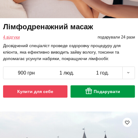
Лімфодренажний масаж
4 відгуки
подарували 24 рази
Досвідчений спеціаліст проведе оздоровчу процедуру для
клієнта, яка ефективно виводить зайву вологу, токсини та
допомагає усунути набряки, покращуючи лімфообіг.
900 грн
1 люд.
1 год.
Купити для себе
Подарувати