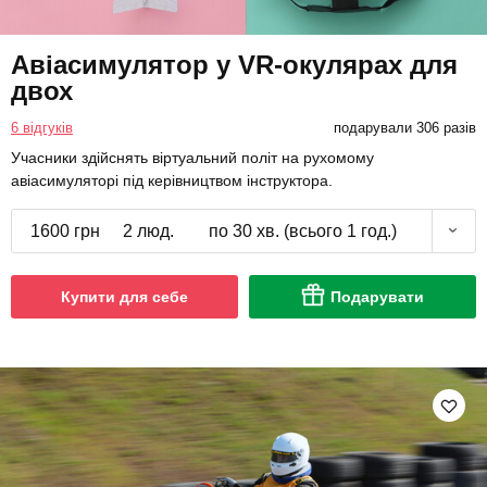
Авіасимулятор у VR-окулярах для
двох
6 відгуків
подарували 306 разів
Учасники здійснять віртуальний політ на рухомому
авіасимуляторі під керівництвом інструктора.
1600 грн
2 люд.
по 30 хв. (всього 1 год.)
Купити для себе
Подарувати