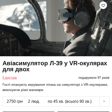
Авіасимулятор Л-39 у VR-окулярах
для двох
5 відгуків
подарували 97 разів
Гості опанують керування літака на симуляторі з VR-окулярами,
виконуючи різні маневри.
2750 грн
2 люд.
по 45 хв. (всього 90 хв.)