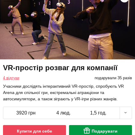
VR-простір розваг для компанії
4 відгуки
подарували 35 разів
Учасники дослідять інтерактивний VR-простір, спробують VR
Arena для спільної гри, екстремальні атракціони та
автосимулятори, а також зіграють у VR-ігри різних жанрів.
3920 грн
4 люд.
1,5 год.
Купити для себе
Подарувати