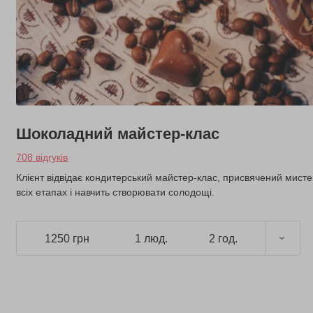
Шоколадний майстер-клас
708 відгуків
Клієнт відвідає кондитерський майстер-клас, присвячений мис
всіх етапах і навчить створювати солодощі.
1250 грн
1 люд.
2 год.