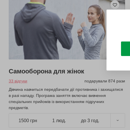
Самооборона для жінок
33 відгуки
подарували 874 рази
Дівчина навчиться передбачати дії противника і захищатися
в разі нападу. Програма заняття включає вивчення
спеціальних прийомів із використанням підручних
предметів.
1500 грн
1 люд.
до 3 год.