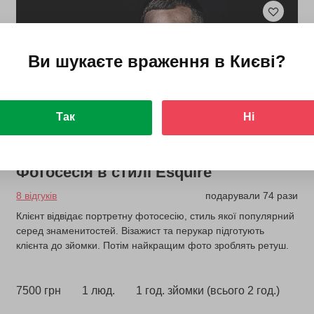
Ви шукаєте враження в
Києві
?
Так
Ні
Фотосесія в стилі Esquire
8 відгуків
подарували 74 рази
Клієнт відвідає портретну фотосесію, стиль якої популярний
серед знаменитостей. Візажист та перукар підготують
клієнта до зйомки. Потім найкращим фото зроблять ретуш.
7500 грн
1 люд.
1 год. зйомки (всього 2 год.)