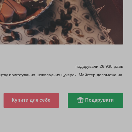
подарували 26 938 разів
тецтву приготування шоколадних цукерок. Майстер допоможе на
Купити для себе
Подарувати