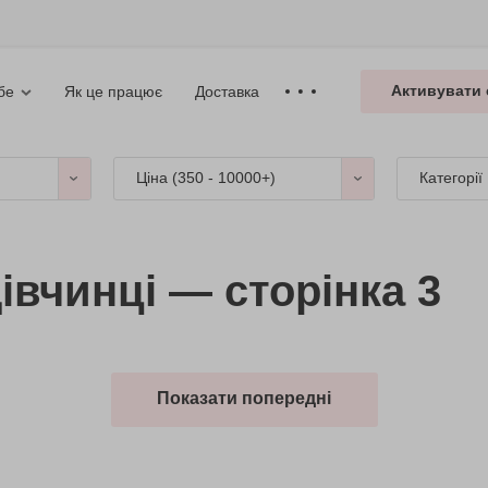
Активувати 
Як це працює
Доставка
бе
Ціна (
350 - 10000+
)
Категорії
івчинці — сторінка 3
Показати попередні