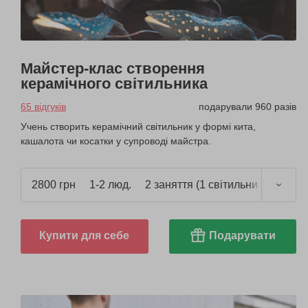
Майстер-клас створення
керамічного світильника
65 відгуків
подарували 960 разів
Учень створить керамічний світильник у формі кита,
кашалота чи косатки у супроводі майстра.
2800 грн
1-2 люд.
2 заняття (1 світильник)
Купити для себе
Подарувати