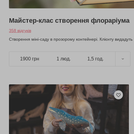
Майстер-клас створення флораріума
358 відгуків
Створення міні-саду в прозорому контейнері. Клієнту видадуть 
1900 грн
1 люд.
1,5 год.