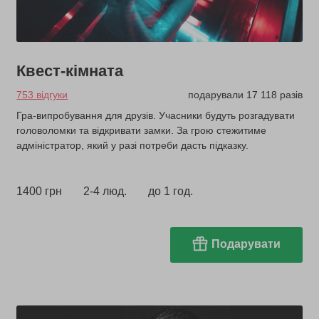
Квест-кімната
753 відгуки
подарували 17 118 разів
Гра-випробування для друзів. Учасники будуть розгадувати
головоломки та відкривати замки. За грою стежитиме
адміністратор, який у разі потреби дасть підказку.
1400 грн
2-4 люд.
до 1 год.
Подарувати