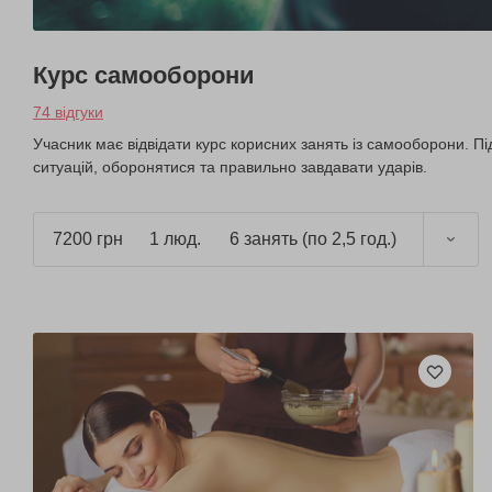
Курс самооборони
74 відгуки
Учасник має відвідати курс корисних занять із самооборони. Під
ситуацій, оборонятися та правильно завдавати ударів.
7200 грн
1 люд.
6 занять (по 2,5 год.)