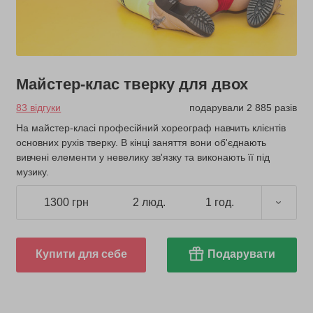
Майстер-клас тверку для двох
83 відгуки
подарували 2 885 разів
На майстер-класі професійний хореограф навчить клієнтів
основних рухів тверку. В кінці заняття вони об'єднають
вивчені елементи у невелику зв'язку та виконають її під
музику.
1300 грн
2 люд.
1 год.
Купити для себе
Подарувати