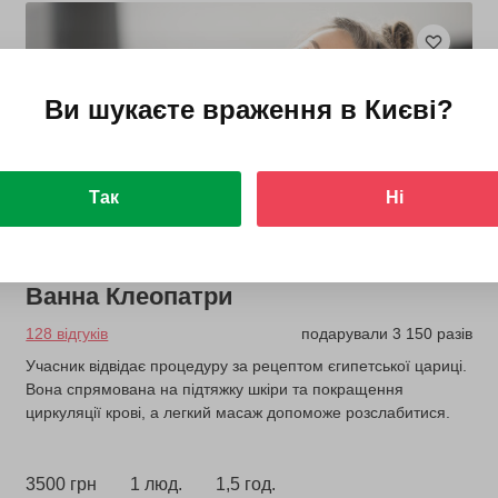
Ви шукаєте враження в
Києві
?
Так
Ні
Ванна Клеопатри
128 відгуків
подарували 3 150 разів
Учасник відвідає процедуру за рецептом єгипетської цариці.
Вона спрямована на підтяжку шкіри та покращення
циркуляції крові, а легкий масаж допоможе розслабитися.
3500 грн
1 люд.
1,5 год.