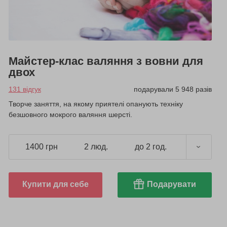
Майстер-клас валяння з вовни для
двох
131 відгук
подарували 5 948 разів
Творче заняття, на якому приятелі опанують техніку
безшовного мокрого валяння шерсті.
1400 грн
2 люд.
до 2 год.
Купити для себе
Подарувати