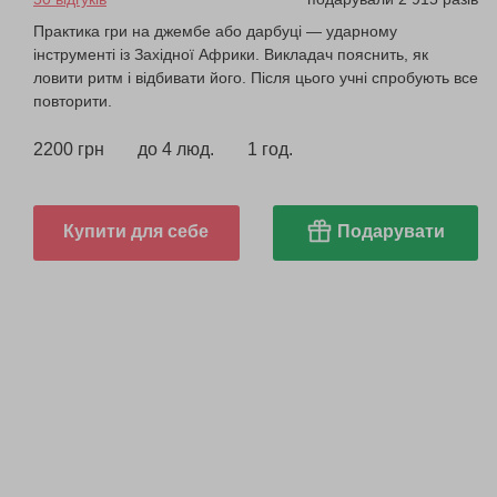
Практика гри на джембе або дарбуці — ударному
інструменті із Західної Африки. Викладач пояснить, як
ловити ритм і відбивати його. Після цього учні спробують все
повторити.
2200 грн
до 4 люд.
1 год.
Купити для себе
Подарувати