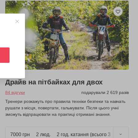
Драйв на пітбайках для двох
84 відгуки
подарували 2 619 разів
Тренери розкажуть про правила техніки безпеки та навчать
рушати з місця, повертати, гальмувати. Після цього учні
зможуть відпрацювати на практиці отримані знання.
7000 грн
2 люд.
2 год. катання (всього 3 год.)