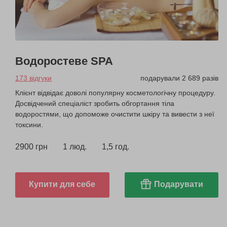
Водоростеве SPA
173 відгуки
подарували 2 689 разів
Клієнт відвідає доволі популярну косметологічну процедуру.
Досвідчений спеціаліст зробить обгортання тіла
водоростями, що допоможе очистити шкіру та вивести з неї
токсини.
2900 грн
1 люд.
1,5 год.
Купити для себе
Подарувати