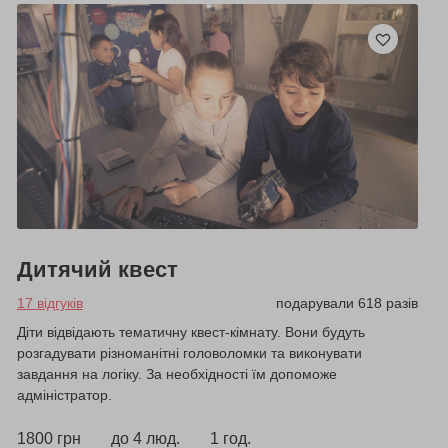
Дитячий квест
17 відгуків
подарували 618 разів
Діти відвідають тематичну квест-кімнату. Вони будуть
розгадувати різноманітні головоломки та виконувати
завдання на логіку. За необхідності їм допоможе
адміністратор.
1800 грн
до 4 люд.
1 год.