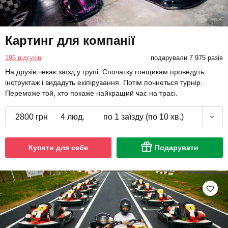
Картинг для компанії
196 відгуків
подарували 7 975 разів
На друзів чекає заїзд у групі. Спочатку гонщикам проведуть
інструктаж і видадуть екіпірування. Потім почнеться турнір.
Переможе той, хто покаже найкращий час на трасі.
2800 грн
4 люд.
по 1 заїзду (по 10 хв.)
Купити для себе
Подарувати