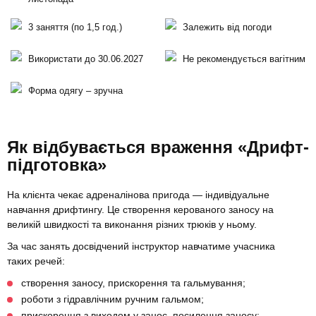
3 заняття (по 1,5 год.)
Залежить від погоди
Використати до 30.06.2027
Не рекомендується вагітним
Форма одягу – зручна
Як відбувається враження «Дрифт-
підготовка»
На клієнта чекає адреналінова пригода — індивідуальне
навчання дрифтингу. Це створення керованого заносу на
великій швидкості та виконання різних трюків у ньому.
За час занять досвідчений інструктор навчатиме учасника
таких речей:
створення заносу, прискорення та гальмування;
роботи з гідравлічним ручним гальмом;
прискорення з виходом у занос, посилення заносу;