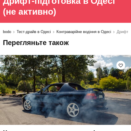
Дрифт-підготовка в Одесі
(не активно)
bodo
Тест-драйв в Одесі
Контраварійне водіння в Одесі
Дрифт-п
Перегляньте також