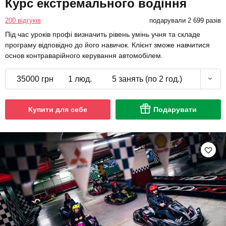
Курс екстремального водіння
200 відгуків
подарували 2 699 разів
Під час уроків профі визначить рівень умінь учня та складе
програму відповідно до його навичок. Клієнт зможе навчитися
основ контраварійного керування автомобілем.
35000 грн
1 люд.
5 занять (по 2 год.)
Купити для себе
Подарувати