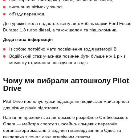
виконання вісімок у заносі;
об'їзду перешкод.
Для уроків школа надасть клієнту автомобіль марки Ford Focus
Duratec 1.8 turbo diesel, а також шолом та підшоломник.
Додаткова інформація
Із собою потрібно мати посвідчення водія категорії В.
Водійський стаж учасника повинен бути більше ніж 1 рік з
моменту отримання посвідчення водія.
Чому ми вибрали автошколу Pilot
Drive
Pilot Drive пропонує курси підвищення водійської майстерності
для різних рівнів підготовки.
Навчання проходить за авторською розробкою Стебловського
Олега — майстра спорту з шосейно-кільцевих перегонів,
організатора змагань із водіння і маневрування в Одесі та
викладача з понад двадцятирічним стажем.