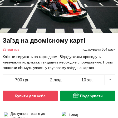
Заїзд на двомісному карті
29 відгуків
подарували 654 рази
Клієнти вирушать на картодром. Відвідувачам проведуть
невеликий інструктаж і видадуть необхідне спорядження. Потім
гонщики візьмуть участь у груповому заїзді на картах.
700 грн
2 люд.
10 хв.
Купити для себе
Подарувати
Доступно з травня до
1 люд.
листопада