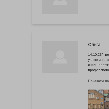
Ольга
14.10.25”" п
уютно и рас
снял напряж
профессиона
немного ран
процедур. Я
Показати п
и буду реком
выбором мое