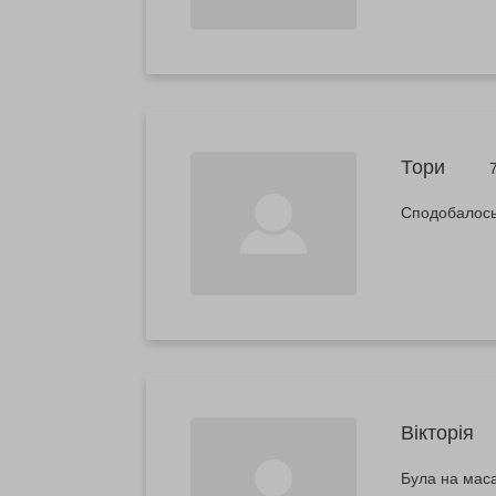
Тори
Сподобалось
Вікторія
Була на маса