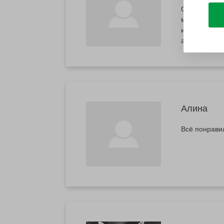
Салон отлич
массажа про
и энергии.О
Алина
Всё понрави