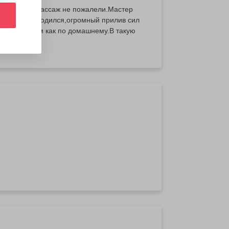
портивный массаж не пожалели.Мастер
вет заново родился,огромный прилив сил
ешками медом как по домашнему.В такую
ую только этот салон Insay