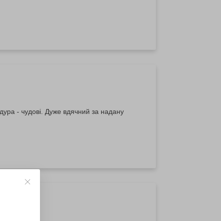
ура - чудові. Дуже вдячний за надану