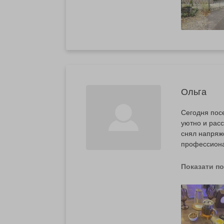
Ольга
Сегодня посе
уютно и рас
снял напряж
профессиона
немного ран
процедур. Я
Показати п
и буду реком