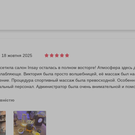
18 жовтня 2025
осетила салон Insay осталась в полном восторге! Атмосфера здесь 
слабляюще. Виктория была просто волшебницей, её массаж был на
ение. Процедура спортивный массаж была превосходной. Особенно
льный персонал. Администратор была очень внимательной и помо
ьше)чашкой вкусного чая с медом и орешками . Все было на высше
 получила не только физическое расслабление, но и настоящий зар
овністю
ендовать этот салон всем своим знакомым!". Огромное спасибо bod
го удовольствия 😁🙌. Ребята вы лучшие 💪