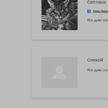
Світлана
https://w
Все дуже спо
Олексій
Все дуже сп