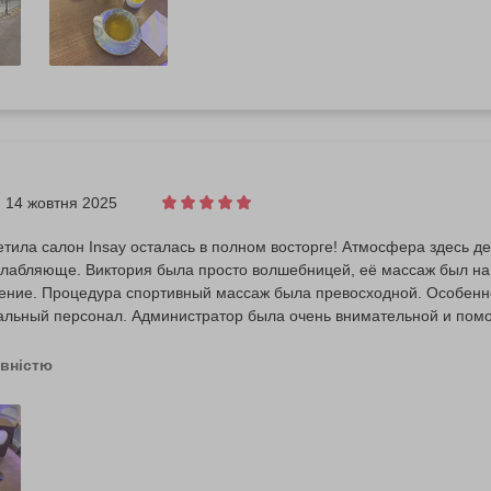
14 жовтня 2025
тила салон Insay осталась в полном восторге! Атмосфера здесь де
слабляюще. Виктория была просто волшебницей, её массаж был на
ение. Процедура спортивный массаж была превосходной. Особенно
льный персонал. Администратор была очень внимательной и помо
ьше)чашкой вкусного чая с медом и орешками . Все было на высше
 получила не только физическое расслабление, но и настоящий зар
овністю
ендовать этот салон всем своим знакомым!".