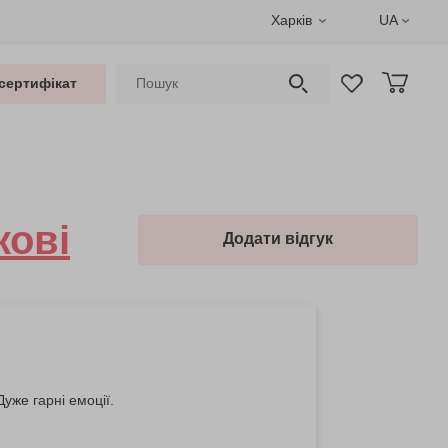
Харків
UA
сертифікат
кові
Додати відгук
уже гарні емоції.