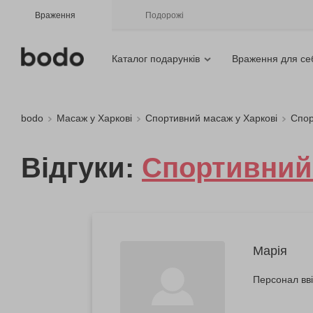
Враження
Подорожі
Каталог подарунків
Враження для се
bodo
Масаж у Харкові
Спортивний масаж у Харкові
Спор
Відгуки:
Спортивний 
Марія
Персонал вві