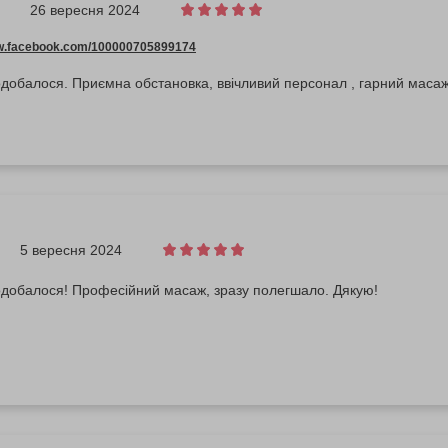
26 вересня 2024
ww.facebook.com/100000705899174
добалося. Приємна обстановка, ввічливий персонал , гарний масаж
5 вересня 2024
одобалося! Професійний масаж, зразу полегшало. Дякую!