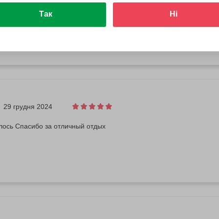
ный,атмосфера спокойная,зашёл и забыл о проблемах .Выбрали с
Так
Ні
работала все мышцы ,каждую точечку тела.После массажа как на с
чень гостеприимные сотрудники,после массажа чай травяной с ор
атмосферу обязательно хотелось бы вернуться . Рекоменд
29 грудня 2024
лось Спасибо за отличный отдых