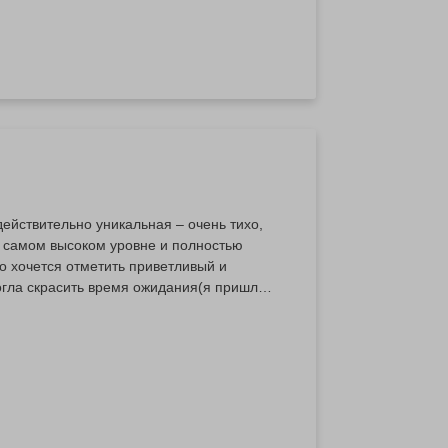
действительно уникальная – очень тихо,
 самом высоком уровне и полностью
 хочется отметить приветливый и
гла скрасить время ожидания(я пришла
м уровне, от встречи до завершения
яд позитива. Обязательно вернусь снова
o.ua.были все время на связи, помогли с