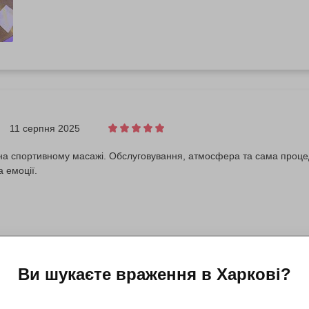
11 серпня 2025
а спортивному масажі. Обслуговування, атмосфера та сама процед
а емоції.
Ви шукаєте враження в
Харкові
?
20 березня 2025