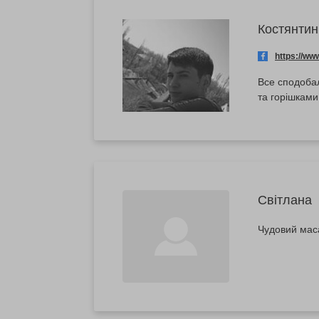
Костянтин
https://w
Все сподобал
та горішками
Світлана
Чудовий мас