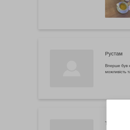
Рустам
Вперше був н
можливість т
Таня