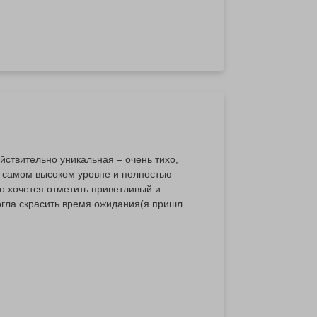
йствительно уникальная – очень тихо,
 самом высоком уровне и полностью
 хочется отметить приветливый и
гла скрасить время ожидания(я пришла
м уровне, от встречи до завершения
яд позитива. Обязательно вернусь снова