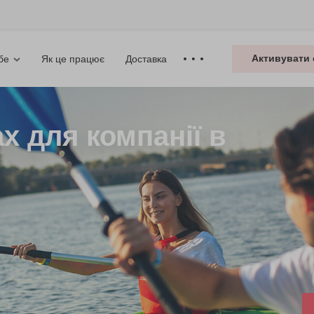
Активувати 
Як це працює
Доставка
бе
х для компанії в