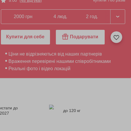
купили 768 разів
5.00
(48 відгуків)
2000 грн
4 люд.
2 год.
Купити для себе
Подарувати
Ціни не відрізняються від наших партнерів
Враження перевірені нашими співробітниками
Реальні фото і відео локацій
истати до
до 120 кг
.2027