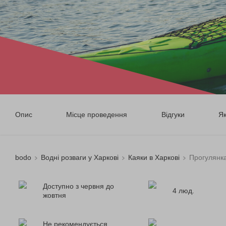
Опис
Місце проведення
Відгуки
Я
bodo
Водні розваги у Харкові
Каяки в Харкові
Прогулянка
Доступно з червня до
4 люд.
жовтня
Не рекомендується