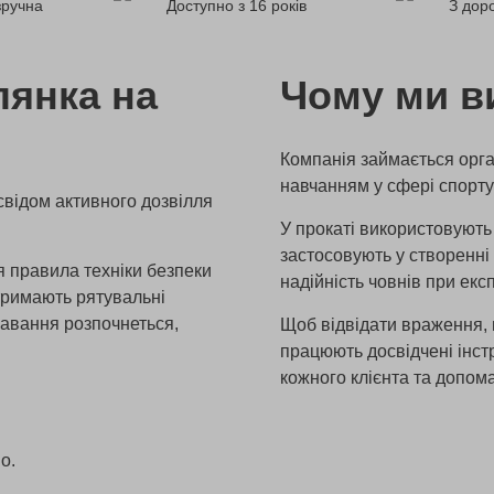
зручна
Доступно з 16 років
З доро
лянка на
Чому ми в
Компанія займається орга
навчанням у сфері спорту 
свідом активного дозвілля
У прокаті використовують 
застосовують у створенні
я правила техніки безпеки
надійність човнів при експ
отримають рятувальні
лавання розпочнеться,
Щоб відвідати враження, 
працюють досвідчені інст
кожного клієнта та допом
о.