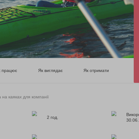
к працює
Як виглядає
Як отримати
 на каяках для компанії
Викор
2 год.
30.06