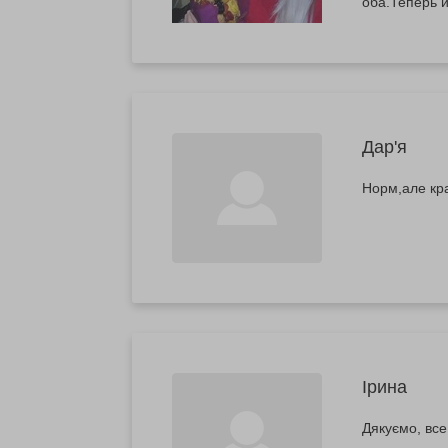
оба.Теперь и
Дар'я
Норм,але кра
Ірина
Дякуємо, все