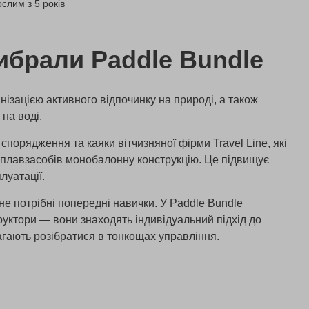
слим з 5 років
ибрали Paddle Bundle
нізацією активного відпочинку на природі, а також
на воді.
спорядження та каяки вітчизняної фірми Travel Line, які
 плавзасобів монобалонну конструкцію. Це підвищує
луатації.
не потрібні попередні навички. У Paddle Bundle
руктори — вони знаходять індивідуальний підхід до
агають розібратися в тонкощах управління.