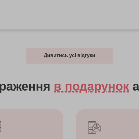
Дивитись усі відгуки
враження
в подарунок
а