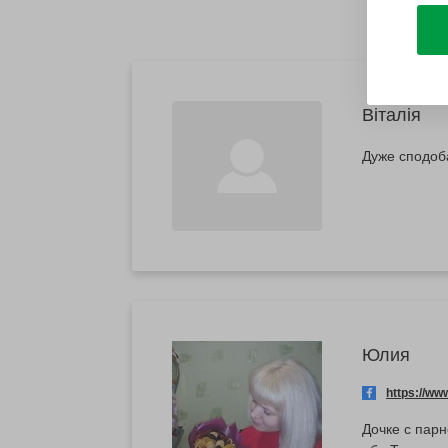
Віталія
Дуже сподоб
Юлия
https://w
Дочке с пар