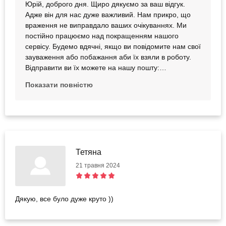
Юрій, доброго дня. Щиро дякуємо за ваш відгук.
Адже він для нас дуже важливий. Нам прикро, що
враження не виправдало ваших очікуваннях. Ми
постійно працюємо над покращенням нашого
сервісу. Будемо вдячні, якщо ви повідомите нам свої
зауваження або побажання аби їх взяли в роботу.
Відправити ви їх можете на нашу пошту:
bodo@bodo.ua Будемо раді бачити вас на наших
Показати повністю
враженнях і зробимо усе, щоб виправдати ваші
очікування
Тетяна
21 травня 2024
Дякую, все було дуже круто ))