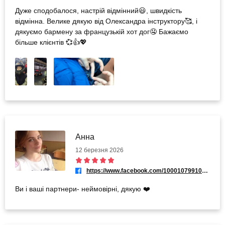
Дуже сподобалося, настрій відмінний😃, швидкість
відмінна. Велике дякую від Олександра інструктору🥰, і
дякуємо бармену за французькій хот дог🤤 Бажаємо
більше клієнтів 💞👍💖
Анна
12 березня 2026
https://www.facebook.com/100010799107397
Ви і ваші партнери- неймовірні, дякую ❤️