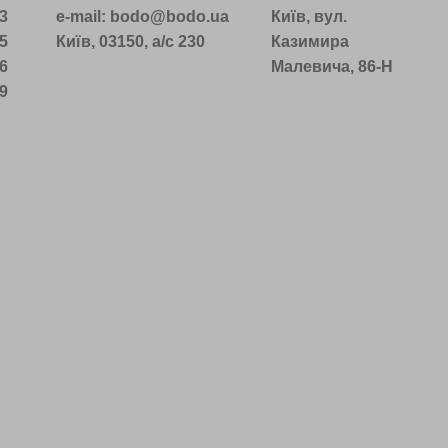
53
e-mail: bodo@bodo.ua
Київ, вул.
75
Київ, 03150, а/с 230
Казимира
16
Малевича, 86-Н
39