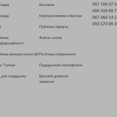
057 766 07 
тавка
Контакти
050 419 66 
манда
Корпоративним клієнтам
067 464 14 
093 170 06 
Q
Публічна оферта
ітика
Файли cookie
фіденційності
ітика використання ШІ
Політика повернення
o Türkiye
Подарункові сертифікати
ї для подарунку
Бронюй дозвілля
завчасно