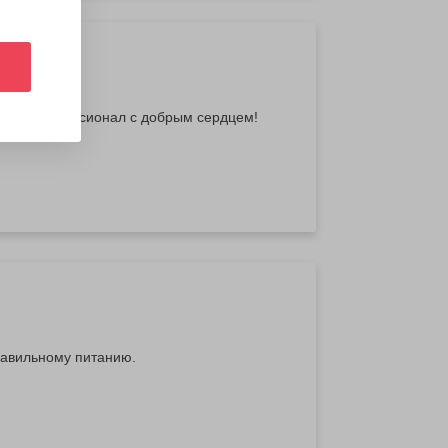
упер профессионал с добрым сердцем!
равильному питанию.