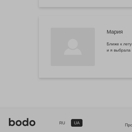
Мария
Ближе к лет
и я выбрала 
RU
UA
Про