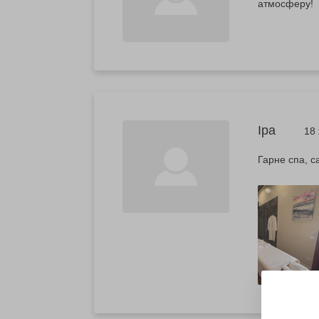
атмосферу!
Іра
18
Гарне спа, са