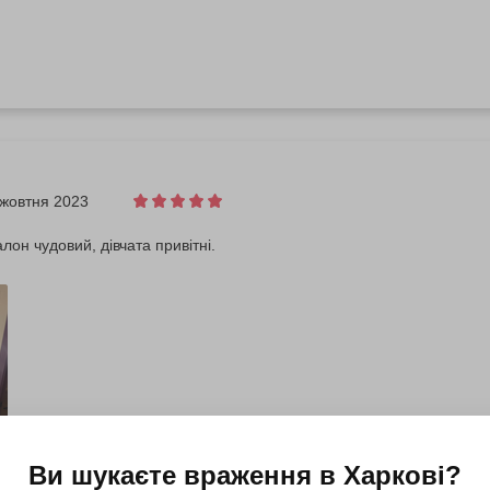
 жовтня 2023
лон чудовий, дівчата привітні.
Ви шукаєте враження в
Харкові
?