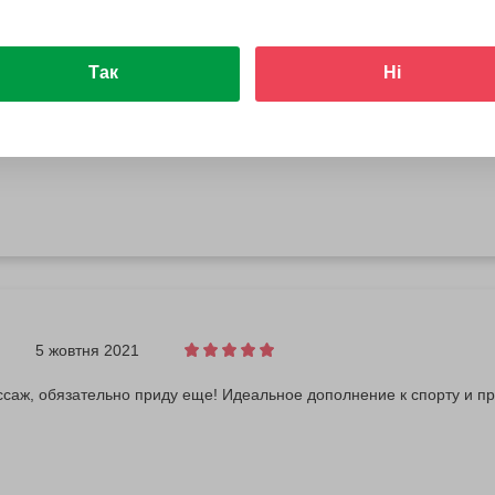
Так
Ні
3 лютого 2023
асибо мастеру Наталье за тайский и антицеллюлитный массаж - с
5 жовтня 2021
саж, обязательно приду еще! Идеальное дополнение к спорту и п