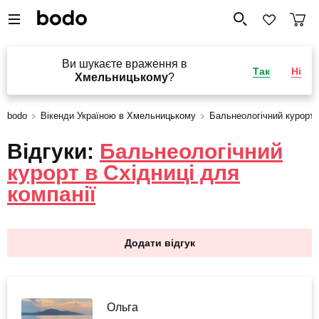
Ви шукаєте враження в
Так
Ні
Хмельницькому
?
bodo
Вікенди Україною в Хмельницькому
Бальнеологічний курорт в
Відгуки:
Бальнеологічний
курорт в Східниці для
компанії
Додати відгук
Ольга